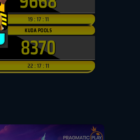
9668
19 : 17 : 09
KUDA POOLS
8370
22 : 17 : 09