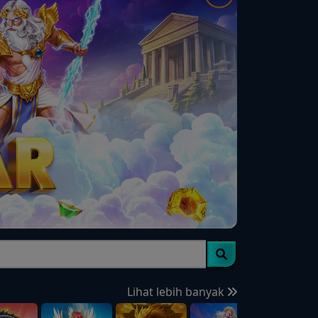
Lihat lebih banyak