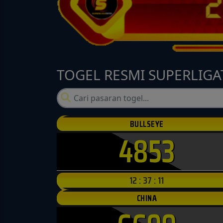
TOGEL RESMI SUPERLIG
BULLSEYE
4853
12 : 37 : 09
CHINA