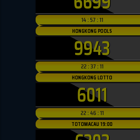
6699
14 : 57 : 09
HONGKONG POOLS
9943
22 : 37 : 09
HONGKONG LOTTO
6011
22 : 46 : 09
TOTOMACAU 19:00