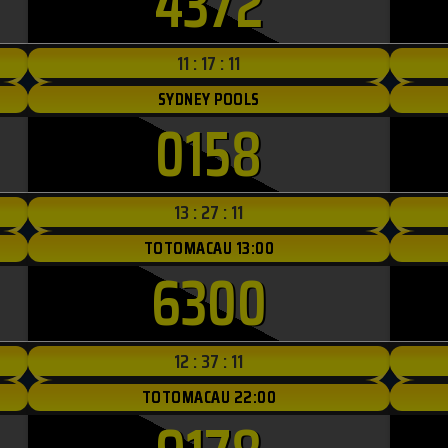
4372
11 : 17 : 09
SYDNEY POOLS
0158
13 : 27 : 09
TOTOMACAU 13:00
6300
12 : 37 : 09
TOTOMACAU 22:00