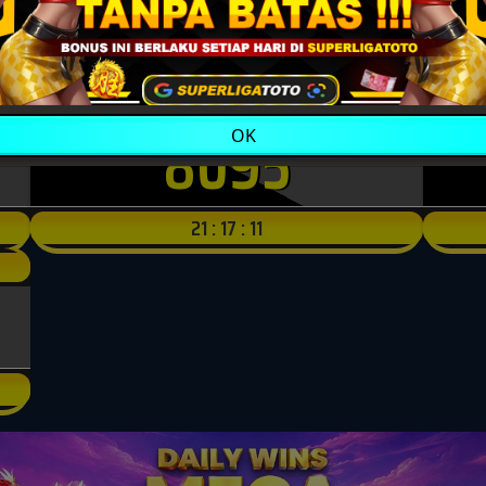
3087
18 : 17 : 09
KAMBING POOLS
8095
OK
21 : 17 : 09