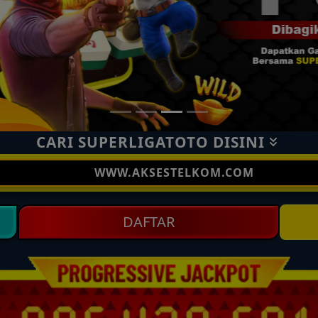
CARI SUPERLIGATOTO DISINI
WWW.AKSESTELKOM.COM
DAFTAR