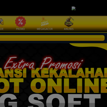
ADE
PROMO
MEGAGACOR
ANUBIS