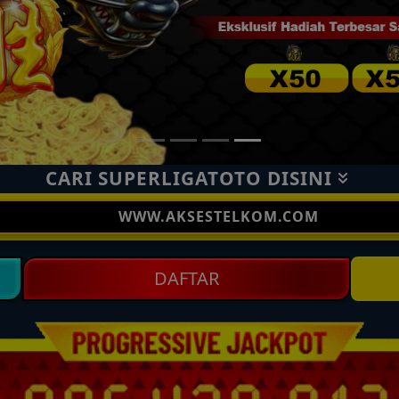
CARI SUPERLIGATOTO DISINI
WWW.AKSESTELKOM.COM
DAFTAR