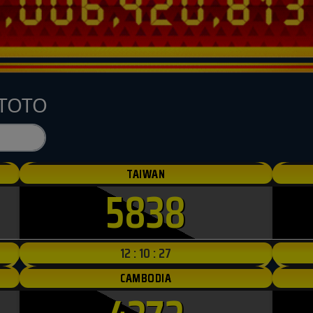
ATOTO
TAIWAN
5838
12 : 10 : 23
CAMBODIA