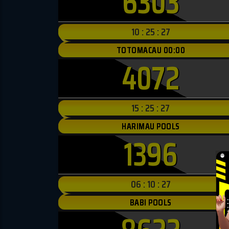
6303
10 : 25 : 23
TOTOMACAU 00:00
4072
15 : 25 : 23
HARIMAU POOLS
1396
06 : 10 : 23
BABI POOLS