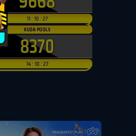
9668
11 : 10 : 23
KUDA POOLS
8370
14 : 10 : 23