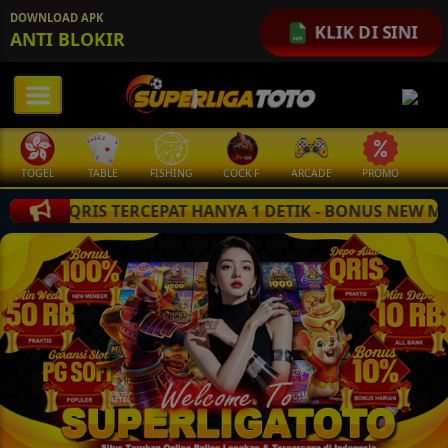
DOWNLOAD APK
KLIK DI SINI
ANTI BLOKIR
TOGEL
TABLE
FISHING
COCK F.
ARCADE
PROMO
ME
S TERCEPAT HANYA 1 DETIK - BONUS NEW MEMBER 100% 