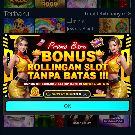
Terbaru
Lihat lebih banyak
Slot
Lihat lebih banyak
Casino
Lihat lebih banyak
OK