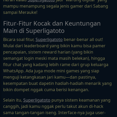
mampu menampung segala jenis gamer dari Sabang
sampai Merauke!
Fitur-Fitur Kocak dan Keuntungan
Main di Superligatoto
Bicara soal fitur,
Superligatoto
benar-benar all out!
Mulai dari leaderboard yang bikin kamu bisa pamer
pencapaian, sistem reward harian (yang bikin
semangat login meski mata masih belekan), hingga
fitur chat yang kadang lebih rame dari grup keluarga
WhatsApp. Ada juga mode mini games yang siap
menguji ketangkasan jari kamu—dan pastinya,
kesempatan buat dapetin hadiah-hadiah menarik yang
bikin dompet nggak cuma berisi kenangan.
Selain itu,
Superligatoto
punya sistem keamanan yang
canggih, jadi kamu nggak perlu takut akun di-hack
sama tangan-tangan iseng. Interface-nya juga user-