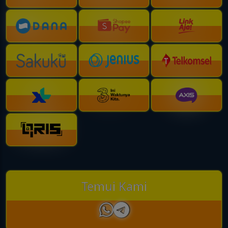
Temui Kami