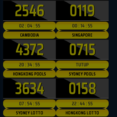
2546
0119
02 : 04 : 54
00 : 14 : 54
CAMBODIA
SINGAPORE
4372
0715
20 : 34 : 54
TUTUP
HONGKONG POOLS
SYDNEY POOLS
3634
0158
07 : 54 : 54
22 : 44 : 54
SYDNEY LOTTO
HONGKONG LOTTO