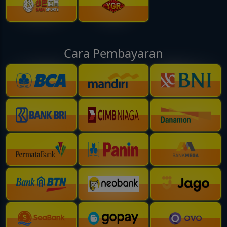
Cara Pembayaran