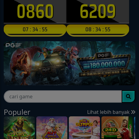
0860
6209
07 : 34 : 54
08 : 34 : 54
Populer
Lihat lebih banyak