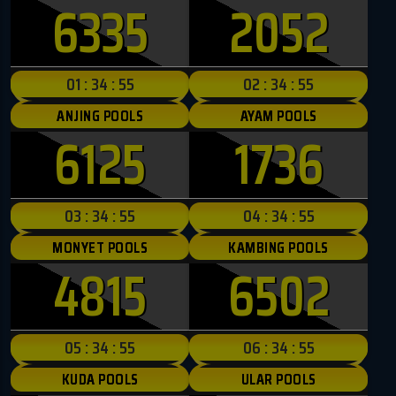
6335
2052
01 : 34 : 54
02 : 34 : 54
ANJING POOLS
AYAM POOLS
6125
1736
03 : 34 : 54
04 : 34 : 54
MONYET POOLS
KAMBING POOLS
4815
6502
05 : 34 : 54
06 : 34 : 54
KUDA POOLS
ULAR POOLS