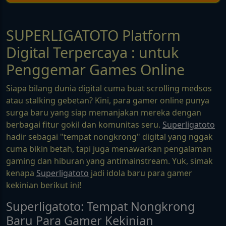
SUPERLIGATOTO Platform
Digital Terpercaya : untuk
Penggemar Games Online
Siapa bilang dunia digital cuma buat scrolling medsos
atau stalking gebetan? Kini, para gamer online punya
surga baru yang siap memanjakan mereka dengan
berbagai fitur gokil dan komunitas seru.
Superligatoto
hadir sebagai "tempat nongkrong" digital yang nggak
cuma bikin betah, tapi juga menawarkan pengalaman
gaming dan hiburan yang antimainstream. Yuk, simak
kenapa
Superligatoto
jadi idola baru para gamer
kekinian berikut ini!
Superligatoto: Tempat Nongkrong
Baru Para Gamer Kekinian