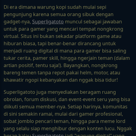
Di era dimana warung kopi sudah mulai sepi
pengunjung karena semua orang sibuk dengan
gadget-nya,
Superligatoto
muncul sebagai jawaban
untuk para gamer yang mencari tempat nongkrong
virtual. Situs ini bukan sekadar platform game atau
hiburan biasa, tapi benar-benar dirancang untuk
menjadi ruang digital di mana para gamer bisa saling
tukar cerita, pamer skill, hingga ngerjain teman (dalam
artian positif, tentu saja!). Bayangkan, nongkrong
bareng temen tanpa repot pakai helm, motor, atau
khawatir ngopi kebanyakan dan nggak bisa tidur!
Superligatoto juga menyediakan beragam ruang
obrolan, forum diskusi, dan event-event seru yang bisa
diikuti semua member-nya. Setiap harinya, komunitas
di sini semakin ramai, mulai dari gamer profesional,
sobat jomblo pencari teman, hingga para meme lord
yang selalu siap menghibur dengan konten lucu. Nggak
heran kalau
Superligatoto
jadi "warung digital" yang