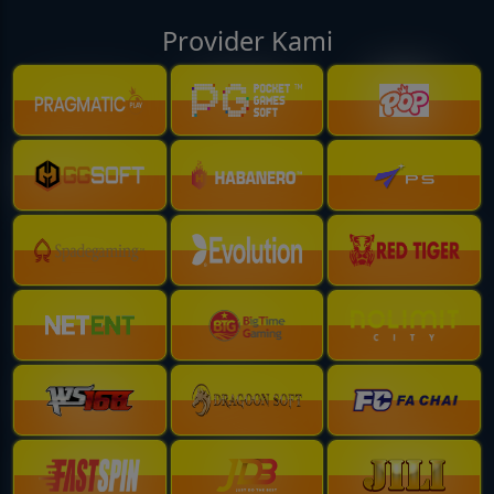
Provider Kami