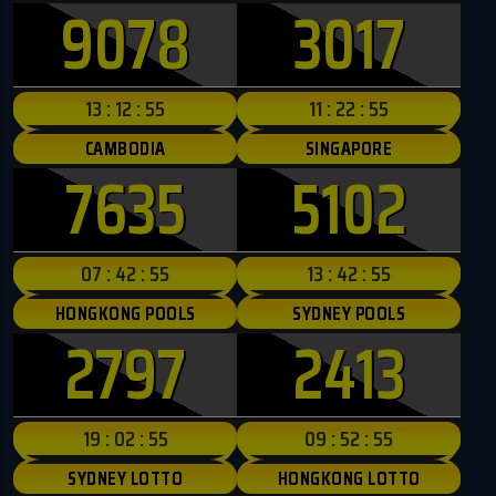
9078
3017
13 : 12 : 54
11 : 22 : 54
CAMBODIA
SINGAPORE
7635
5102
07 : 42 : 54
13 : 42 : 54
HONGKONG POOLS
SYDNEY POOLS
2797
2413
19 : 02 : 54
09 : 52 : 54
SYDNEY LOTTO
HONGKONG LOTTO