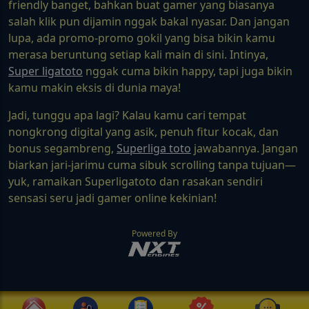
friendly banget, bahkan buat gamer yang biasanya
salah klik pun dijamin nggak bakal nyasar. Dan jangan
lupa, ada promo-promo gokil yang bisa bikin kamu
merasa beruntung setiap kali main di sini. Intinya,
Super ligatoto
nggak cuma bikin happy, tapi juga bikin
kamu makin eksis di dunia maya!
Jadi, tunggu apa lagi? Kalau kamu cari tempat
nongkrong digital yang asik, penuh fitur kocak, dan
bonus segambreng,
Superliga toto
jawabannya. Jangan
biarkan jari-jarimu cuma sibuk scrolling tanpa tujuan—
yuk, ramaikan Superligatoto dan rasakan sendiri
sensasi seru jadi gamer online kekinian!
Powered By