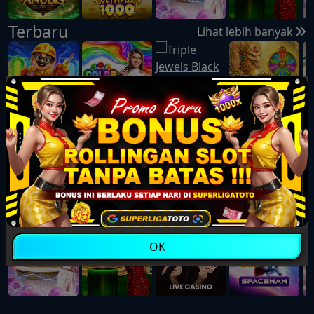
Terbaru
Lihat lebih banyak
Slot
Lihat lebih banyak
Casino
Lihat lebih banyak
OK