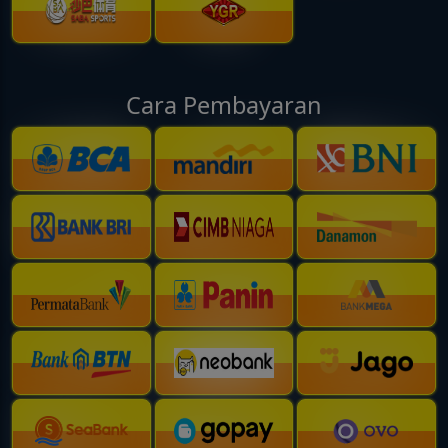
Cara Pembayaran